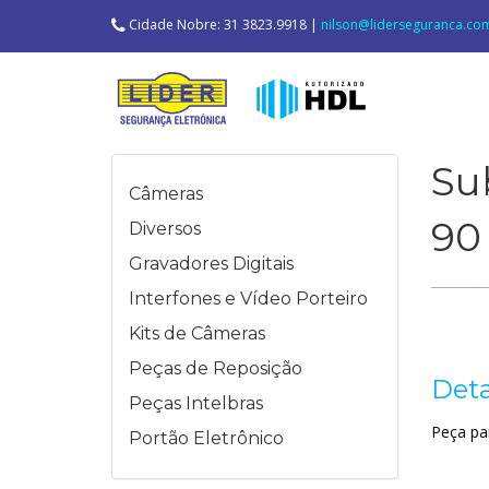
Cidade Nobre: 31 3823.9918 |
nilson@liderseguranca.co
Su
Câmeras
90
Diversos
Gravadores Digitais
Interfones e Vídeo Porteiro
Kits de Câmeras
Peças de Reposição
Deta
Peças Intelbras
Peça pa
Portão Eletrônico