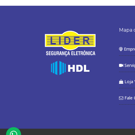
Mapa d
Empr
Servi
Loja V
Fale 