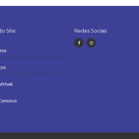
o Site
Redes Sociais
esa
ços
irtual
Conosco